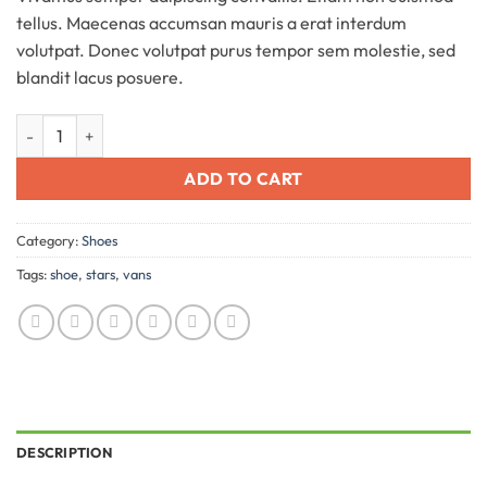
customer
tellus. Maecenas accumsan mauris a erat interdum
ratings
volutpat. Donec volutpat purus tempor sem molestie, sed
blandit lacus posuere.
U Era VANS quantity
ADD TO CART
Category:
Shoes
Tags:
shoe
,
stars
,
vans
DESCRIPTION