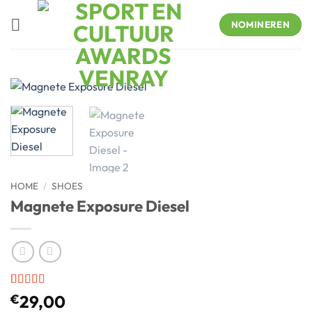
Skip
to
NOMINEREN
content
HOME
/
SHOES
Magnete Exposure Diesel
Rated
1
5
out
€
29,00
of 5 based