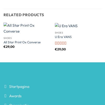
RELATED PRODUCTS
SHOES
U Era VANS
SHOES
All Star Print Ox Converse
€
29,00
Rated
€
29,00
3.5
out
of 5
Startpagina
Awards