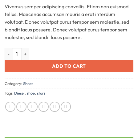
on
customer
Vivamus semper adipiscing convallis. Etiam non euismod
rating
tellus. Maecenas accumsan mauris a erat interdum
volutpat. Donec volutpat purus tempor sem molestie, sed
blandit lacus posuere. Donec volutpat purus tempor sem
molestie, sed blandit lacus posuere.
Magnete Exposure Diesel quantity
ADD TO CART
Category:
Shoes
Tags:
Diesel
,
shoe
,
stars